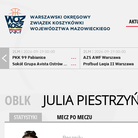
AKT
2LM
| 2026-09-19 00:00
2LM
| 2026-09-19 00:00
PKK 99 Pabianice
AZS AWF Warszawa
---
Sokół Grupa Avista Ostrów Maz.
Profbud Legia II Warszawa
---
OBLK
JULIA PIESTRZY
STATYSTYKI
MECZ PO MECZU
Rocznik: