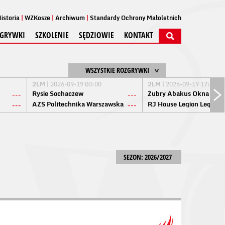
istoria
WZKosze
Archiwum
Standardy Ochrony Małoletnich
GRYWKI
SZKOLENIE
SĘDZIOWIE
KONTAKT
WSZYSTKIE ROZGRYWKI
2LM
| 2026-09-19 00:00
2LM
| 2026-09-19 17:00
Rysie Sochaczew
Żubry Abakus Okna Biał
---
---
AZS Politechnika Warszawska
RJ House Legion Legion
---
---
SEZON: 2026/2027