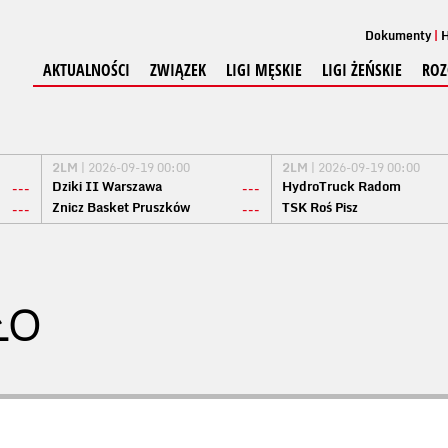
Dokumenty
H
AKTUALNOŚCI
ZWIĄZEK
LIGI MĘSKIE
LIGI ŻEŃSKIE
ROZ
2LM
| 2026-09-19 00:00
2LM
| 2026-09-19 00:00
Dziki II Warszawa
HydroTruck Radom
---
---
Znicz Basket Pruszków
TSK Roś Pisz
---
---
ŁO