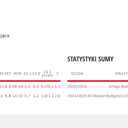
ająca
STATYSTYKI SUMY
ZA 1
M
PKT
MIN
ZA 2
ZA 3
F
SEZON
DRUŻY
(C/W)
21
2.3
08:48
0.4
0.4
0.4/0.6
1.1
2025/2026
Artego Byd
6
5.8
16:32
0.7
1.2
1.0/1.2
2.0
2024/2025
KS Basket Bydgoszcz Eks