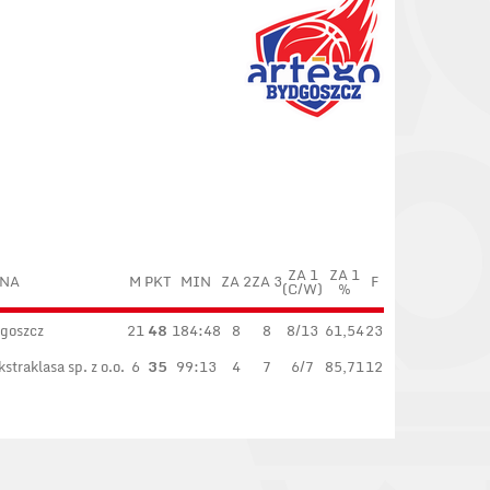
ZA 1
ZA 1
NA
M
PKT
MIN
ZA 2
ZA 3
F
(C/W)
%
goszcz
21
48
184:48
8
8
8/13
61,54
23
traklasa sp. z o.o.
6
35
99:13
4
7
6/7
85,71
12