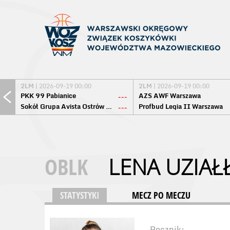
2LM
| 2026-09-19 00:00
2LM
| 2026-09-19 00:00
PKK 99 Pabianice
AZS AWF Warszawa
---
Sokół Grupa Avista Ostrów Maz.
Profbud Legia II Warszawa
---
OBLK
LENA UZIAŁ
STATYSTYKI
MECZ PO MECZU
Rocznik: