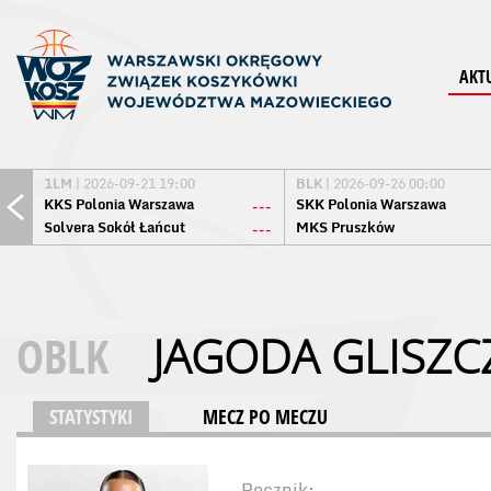
AKT
1LM
| 2026-09-21 19:00
BLK
| 2026-09-26 00:00
KKS Polonia Warszawa
SKK Polonia Warszawa
---
Solvera Sokół Łańcut
MKS Pruszków
---
OBLK
JAGODA GLISZC
STATYSTYKI
MECZ PO MECZU
Rocznik: