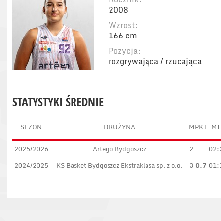
2008
Wzrost:
166 cm
Pozycja:
rozgrywająca / rzucająca
STATYSTYKI ŚREDNIE
SEZON
DRUŻYNA
M
PKT
MI
2025/2026
Artego Bydgoszcz
2
02:
2024/2025
KS Basket Bydgoszcz Ekstraklasa sp. z o.o.
3
0.7
01: