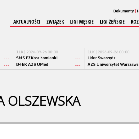
Dokumenty
H
AKTUALNOŚCI
ZWIĄZEK
LIGI MĘSKIE
LIGI ŻEŃSKIE
ROZ
1LK
| 2026-09-26 00:00
1LK
| 2026-09-26 00:00
SMS PZKosz Łomianki
Lider Swarzędz
---
---
B4EK AZS UMed
AZS Uniwersytet Warszaws
---
---
A OLSZEWSKA