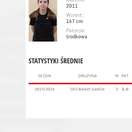
2011
Wzrost:
167 cm
Pozycja:
środkowa
STATYSTYKI ŚREDNIE
SEZON
DRUŻYNA
M
PKT
2025/2026
SKS Basket Siedlce
2
1.0