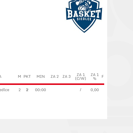
ZA 1
ZA 1
A
M
PKT
MIN
ZA 2
ZA 3
F
(C/W)
%
edlce
2
2
00:00
/
0,00