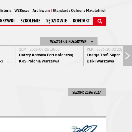
istoria
WZKosze
Archiwum
Standardy Ochrony Małoletnich
GRYWKI
SZKOLENIE
SĘDZIOWIE
KONTAKT
WSZYSTKIE ROZGRYWKI
1LM
| 2026-09-26 18:00
PLK
| 2026-10-02 20:15
Datzzy Kotwica Port Kołobrzeg
Energa Trefl Sopot
---
---
ki
KKS Polonia Warszawa
Dziki Warszawa
---
---
SEZON: 2026/2027