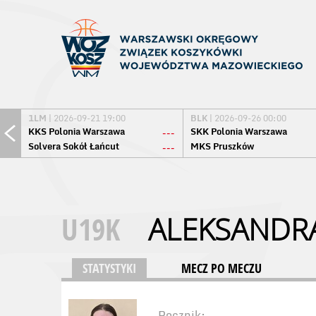
1LM
| 2026-09-21 19:00
BLK
| 2026-09-26 00:00
KKS Polonia Warszawa
SKK Polonia Warszawa
---
Solvera Sokół Łańcut
MKS Pruszków
---
U19K
ALEKSANDR
STATYSTYKI
MECZ PO MECZU
Rocznik: