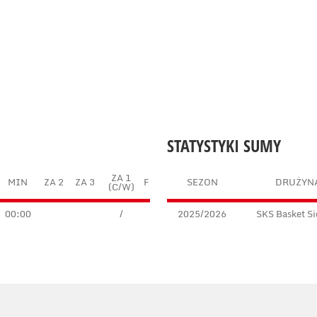
STATYSTYKI SUMY
ZA 1
MIN
ZA 2
ZA 3
F
SEZON
DRUŻYN
(C/W)
00:00
/
2025/2026
SKS Basket Si