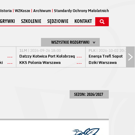
istoria
WZKosze
Archiwum
Standardy Ochrony Małoletnich
GRYWKI
SZKOLENIE
SĘDZIOWIE
KONTAKT
WSZYSTKIE ROZGRYWKI
1LM
| 2026-09-26 18:00
PLK
| 2026-10-02 20:15
Datzzy Kotwica Port Kołobrzeg
Energa Trefl Sopot
---
---
ki
KKS Polonia Warszawa
Dziki Warszawa
---
---
SEZON: 2026/2027