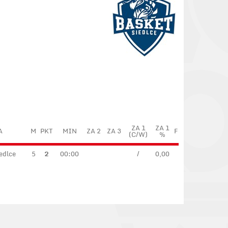
ZA 1
ZA 1
A
M
PKT
MIN
ZA 2
ZA 3
F
(C/W)
%
edlce
5
2
00:00
/
0,00