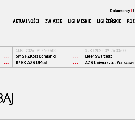
Dokumenty
H
AKTUALNOŚCI
ZWIĄZEK
LIGI MĘSKIE
LIGI ŻEŃSKIE
ROZ
1LK
| 2026-09-26 00:00
1LK
| 2026-09-26 00:00
SMS PZKosz Łomianki
Lider Swarzędz
---
---
B4EK AZS UMed
AZS Uniwersytet Warszaws
---
---
BAJ