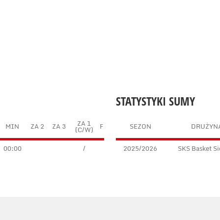
STATYSTYKI SUMY
ZA 1
MIN
ZA 2
ZA 3
F
SEZON
DRUŻYN
(C/W)
00:00
/
2025/2026
SKS Basket Si