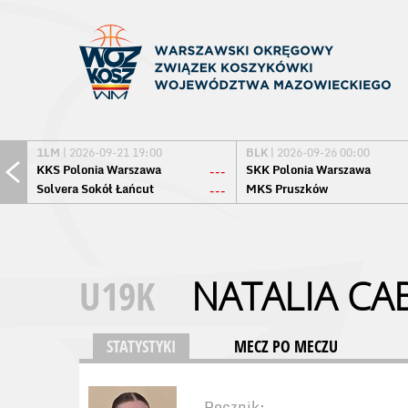
1LM
| 2026-09-21 19:00
BLK
| 2026-09-26 00:00
KKS Polonia Warszawa
SKK Polonia Warszawa
---
Solvera Sokół Łańcut
MKS Pruszków
---
U19K
NATALIA CA
STATYSTYKI
MECZ PO MECZU
Rocznik: