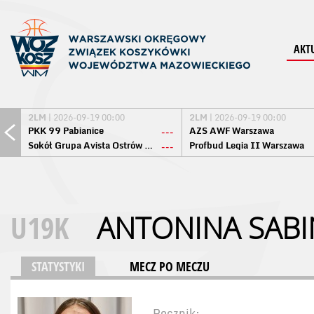
AKT
2LM
| 2026-09-19 00:00
2LM
| 2026-09-19 00:00
PKK 99 Pabianice
AZS AWF Warszawa
---
Sokół Grupa Avista Ostrów Maz.
Profbud Legia II Warszawa
---
U19K
ANTONINA SABI
STATYSTYKI
MECZ PO MECZU
Rocznik: