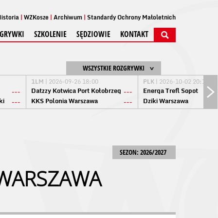
istoria
WZKosze
Archiwum
Standardy Ochrony Małoletnich
GRYWKI
SZKOLENIE
SĘDZIOWIE
KONTAKT
WSZYSTKIE ROZGRYWKI
1LM
| 2026-09-26 18:00
PLK
| 2026-10-02 20:15
Datzzy Kotwica Port Kołobrzeg
Energa Trefl Sopot
---
---
ki
KKS Polonia Warszawa
Dziki Warszawa
---
---
SEZON: 2026/2027
 WARSZAWA