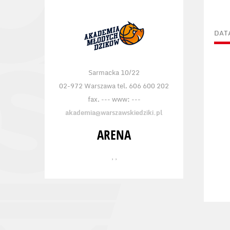
DAT
Sarmacka 10/22
02-972 Warszawa tel. 606 600 202
fax. --- www: ---
akademia@warszawskiedziki.pl
ARENA
, ,