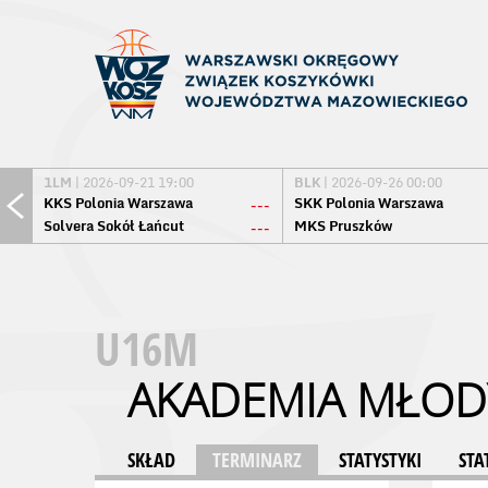
1LM
| 2026-09-21 19:00
BLK
| 2026-09-26 00:00
KKS Polonia Warszawa
SKK Polonia Warszawa
---
Solvera Sokół Łańcut
MKS Pruszków
---
U16M
AKADEMIA MŁOD
SKŁAD
TERMINARZ
STATYSTYKI
STA