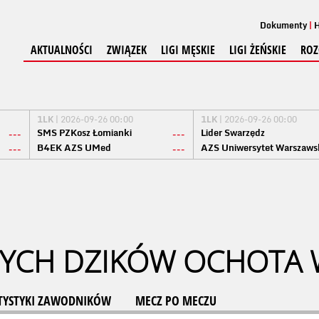
Dokumenty
H
AKTUALNOŚCI
ZWIĄZEK
LIGI MĘSKIE
LIGI ŻEŃSKIE
ROZ
1LK
| 2026-09-26 00:00
1LK
| 2026-09-26 00:00
SMS PZKosz Łomianki
Lider Swarzędz
---
---
B4EK AZS UMed
AZS Uniwersytet Warszaws
---
---
YCH DZIKÓW OCHOTA
TYSTYKI ZAWODNIKÓW
MECZ PO MECZU