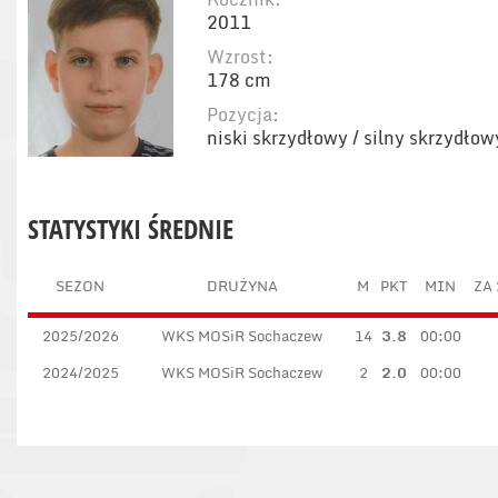
2011
Wzrost:
178 cm
Pozycja:
niski skrzydłowy / silny skrzydłow
STATYSTYKI ŚREDNIE
SEZON
DRUŻYNA
M
PKT
MIN
ZA 
2025/2026
WKS MOSiR Sochaczew
14
3.8
00:00
2024/2025
WKS MOSiR Sochaczew
2
2.0
00:00