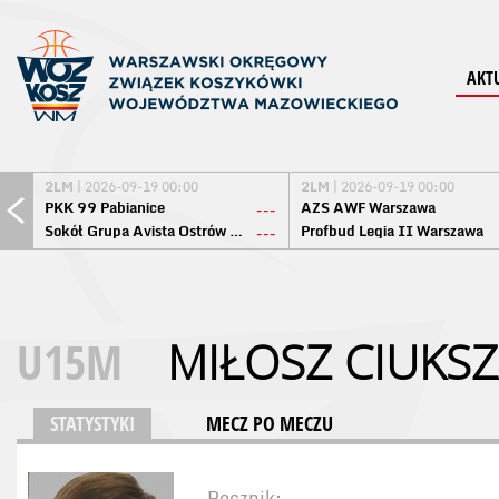
AKT
2LM
| 2026-09-19 00:00
2LM
| 2026-09-19 00:00
PKK 99 Pabianice
AZS AWF Warszawa
---
Sokół Grupa Avista Ostrów Maz.
Profbud Legia II Warszawa
---
U15M
MIŁOSZ CIUKS
STATYSTYKI
MECZ PO MECZU
Rocznik: