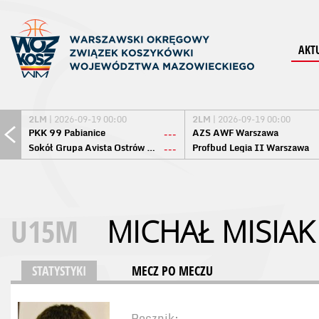
AKT
2LM
| 2026-09-19 00:00
2LM
| 2026-09-19 00:00
PKK 99 Pabianice
AZS AWF Warszawa
---
Sokół Grupa Avista Ostrów Maz.
Profbud Legia II Warszawa
---
U15M
MICHAŁ MISIAK
STATYSTYKI
MECZ PO MECZU
Rocznik: