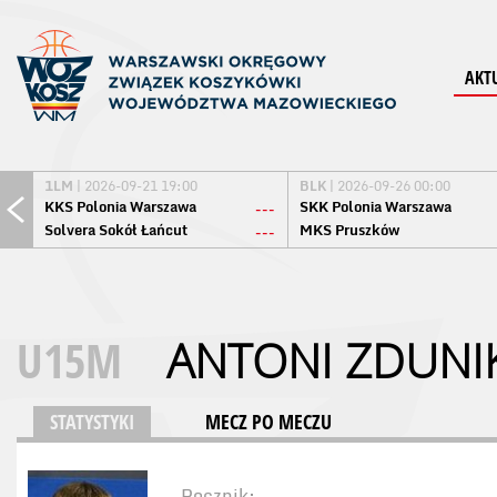
AKT
1LM
| 2026-09-21 19:00
BLK
| 2026-09-26 00:00
KKS Polonia Warszawa
SKK Polonia Warszawa
---
Solvera Sokół Łańcut
MKS Pruszków
---
U15M
ANTONI ZDUNI
STATYSTYKI
MECZ PO MECZU
Rocznik: