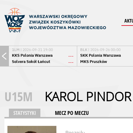
AKT
1LM
| 2026-09-21 19:00
BLK
| 2026-09-26 00:00
KKS Polonia Warszawa
SKK Polonia Warszawa
---
Solvera Sokół Łańcut
MKS Pruszków
---
U15M
KAROL PINDOR
STATYSTYKI
MECZ PO MECZU
Rocznik: