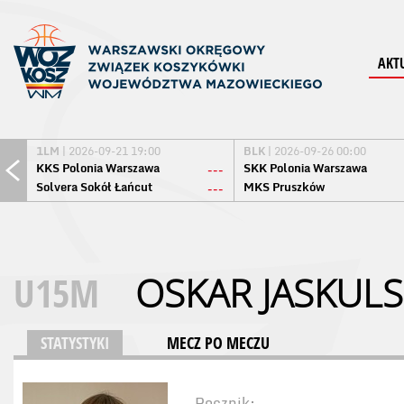
AKT
1LM
| 2026-09-21 19:00
BLK
| 2026-09-26 00:00
KKS Polonia Warszawa
SKK Polonia Warszawa
---
Solvera Sokół Łańcut
MKS Pruszków
---
U15M
OSKAR JASKULS
STATYSTYKI
MECZ PO MECZU
Rocznik: