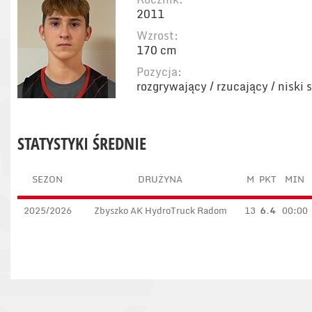
2011
Wzrost:
170 cm
Pozycja:
rozgrywający / rzucający / niski
STATYSTYKI ŚREDNIE
SEZON
DRUŻYNA
M
PKT
MIN
2025/2026
Zbyszko AK HydroTruck Radom
13
6.4
00:00