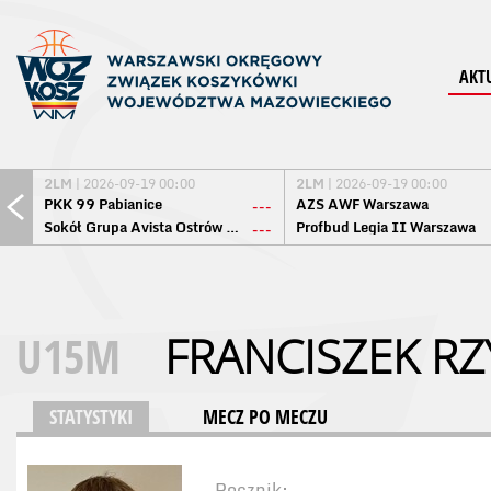
AKT
2LM
| 2026-09-19 00:00
2LM
| 2026-09-19 00:00
PKK 99 Pabianice
AZS AWF Warszawa
---
Sokół Grupa Avista Ostrów Maz.
Profbud Legia II Warszawa
---
U15M
FRANCISZEK R
STATYSTYKI
MECZ PO MECZU
Rocznik: