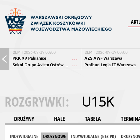
AKT
2LM
| 2026-09-19 00:00
2LM
| 2026-09-19 00:00
PKK 99 Pabianice
AZS AWF Warszawa
---
Sokół Grupa Avista Ostrów Maz.
Profbud Legia II Warszawa
---
ROZGRYWKI:
U15K
DRUŻYNY
HALE
TABELA
TERMINA
INDYWIDUALNE
DRUŻYNOWE
INDYWIDUALNE (BEZ PK)
DRUŻYNOW