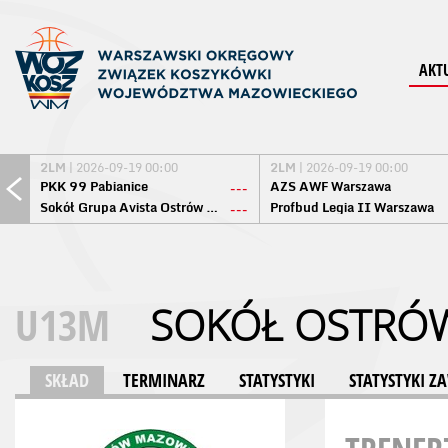
AKT
2LM
| 2026-09-19 00:00
2LM
| 2026-09-19 00:00
PKK 99 Pabianice
AZS AWF Warszawa
---
Sokół Grupa Avista Ostrów Maz.
Profbud Legia II Warszawa
---
U13M
SOKÓŁ OSTRÓ
SKŁAD
TERMINARZ
STATYSTYKI
STATYSTYKI 