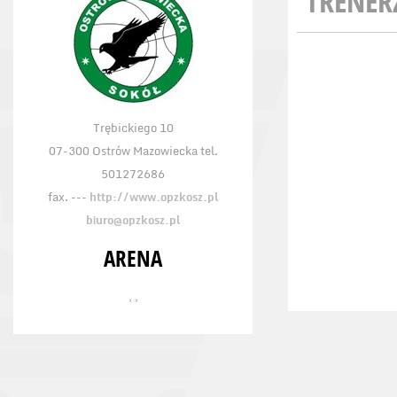
TRENER
Trębickiego 10
07-300 Ostrów Mazowiecka tel.
501272686
fax. ---
http://www.opzkosz.pl
biuro@opzkosz.pl
ARENA
, ,