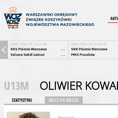
AKT
1LM
| 2026-09-21 19:00
BLK
| 2026-09-26 00:00
KKS Polonia Warszawa
SKK Polonia Warszawa
---
Solvera Sokół Łańcut
MKS Pruszków
---
U13M
OLIWIER KOWA
STATYSTYKI
MECZ PO MECZU
Rocznik: