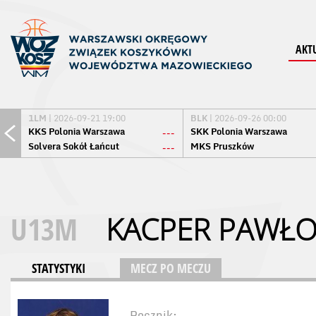
AKT
1LM
| 2026-09-21 19:00
BLK
| 2026-09-26 00:00
KKS Polonia Warszawa
SKK Polonia Warszawa
---
Solvera Sokół Łańcut
MKS Pruszków
---
U13M
KACPER PAWŁO
STATYSTYKI
MECZ PO MECZU
Rocznik: