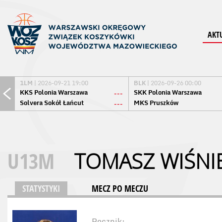
AKT
1LM
| 2026-09-21 19:00
BLK
| 2026-09-26 00:00
KKS Polonia Warszawa
SKK Polonia Warszawa
---
Solvera Sokół Łańcut
MKS Pruszków
---
U13M
TOMASZ WIŚNI
STATYSTYKI
MECZ PO MECZU
Rocznik: