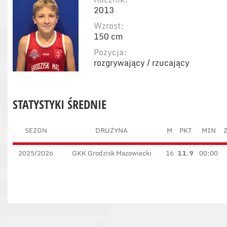
2013
Wzrost:
150 cm
Pozycja:
rozgrywający / rzucający
STATYSTYKI ŚREDNIE
SEZON
DRUŻYNA
M
PKT
MIN
Z
2025/2026
GKK Grodzisk Mazowiecki
16
11.9
00:00