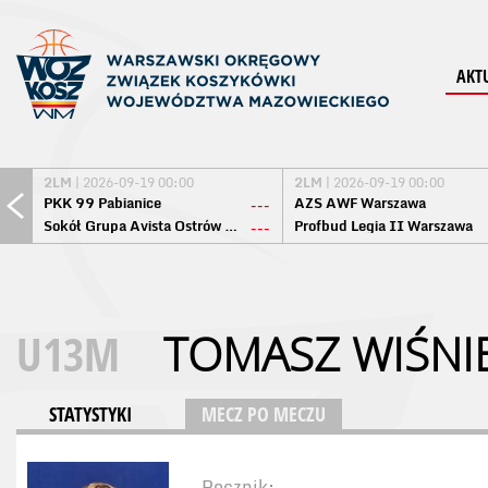
AKT
2LM
| 2026-09-19 00:00
2LM
| 2026-09-19 00:00
PKK 99 Pabianice
AZS AWF Warszawa
---
Sokół Grupa Avista Ostrów Maz.
Profbud Legia II Warszawa
---
U13M
TOMASZ WIŚNI
STATYSTYKI
MECZ PO MECZU
Rocznik: