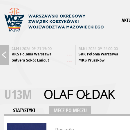
AKT
1LM
| 2026-09-21 19:00
BLK
| 2026-09-26 00:00
KKS Polonia Warszawa
SKK Polonia Warszawa
---
Solvera Sokół Łańcut
MKS Pruszków
---
U13M
OLAF OŁDAK
STATYSTYKI
MECZ PO MECZU
Rocznik: