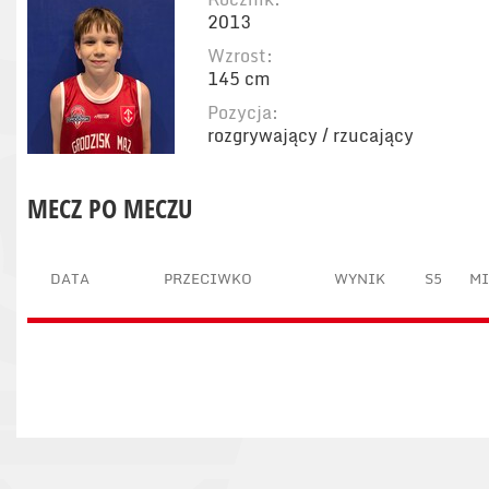
2013
Wzrost:
145 cm
Pozycja:
rozgrywający / rzucający
MECZ PO MECZU
DATA
PRZECIWKO
WYNIK
S5
M