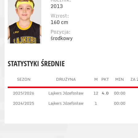
2013
Wzrost:
160 cm
Pozycja:
środkowy
STATYSTYKI ŚREDNIE
SEZON
DRUŻYNA
M
PKT
MIN
ZA 
2025/2026
Lajkers Józefosław
12
4.0
00:00
2024/2025
Lajkers Józefosław
1
00:00