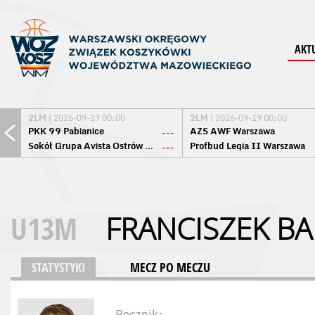
AKT
2LM
| 2026-09-19 00:00
2LM
| 2026-09-19 00:00
PKK 99 Pabianice
AZS AWF Warszawa
---
Sokół Grupa Avista Ostrów Maz.
Profbud Legia II Warszawa
---
U13M
FRANCISZEK B
STATYSTYKI
MECZ PO MECZU
Rocznik: