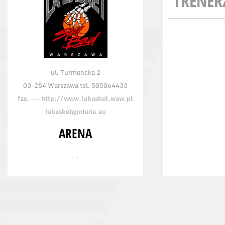
TRENER
ul. Turmoncka 2
03-254 Warszawa tel. 505064433
fax. ---
http://www.labasket.waw.pl
labasket@interia.eu
ARENA
, ,