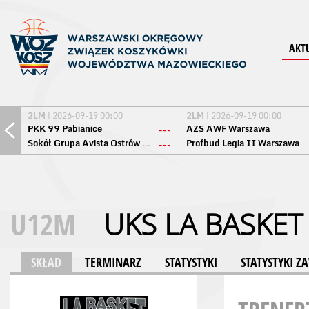
AKT
2LM
| 2026-09-19 00:00
2LM
| 2026-09-19 00:00
PKK 99 Pabianice
AZS AWF Warszawa
---
Sokół Grupa Avista Ostrów Maz.
Profbud Legia II Warszawa
---
U12M
UKS LA BASKE
SKŁAD
TERMINARZ
STATYSTYKI
STATYSTYKI 