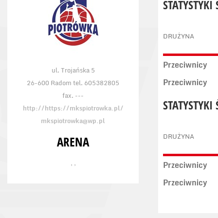
STATYSTYKI
DRUŻYNA
Przeciwnicy
ul. Trojańska 5
Przeciwnicy
26-600 Radom tel. 605382805
fax. ---
STATYSTYKI
http://https://mkspiotrowka.pl/
mkspiotrowka@wp.pl
DRUŻYNA
ARENA
, ,
Przeciwnicy
Przeciwnicy