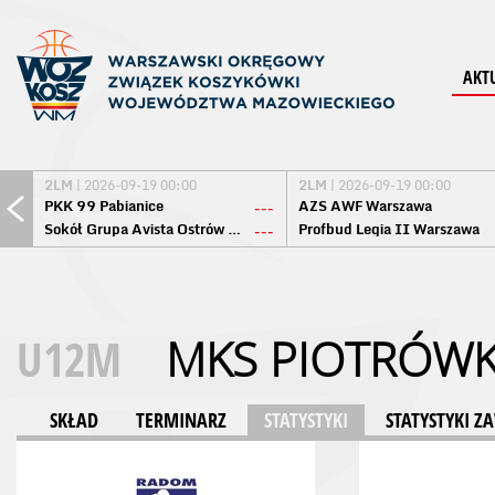
AKT
2LM
| 2026-09-19 00:00
2LM
| 2026-09-19 00:00
PKK 99 Pabianice
AZS AWF Warszawa
---
Sokół Grupa Avista Ostrów Maz.
Profbud Legia II Warszawa
---
U12M
MKS PIOTRÓW
SKŁAD
TERMINARZ
STATYSTYKI
STATYSTYKI 