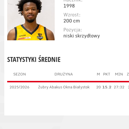
1998
Wzrost:
200 cm
Pozycja:
niski skrzydłowy
STATYSTYKI ŚREDNIE
SEZON
DRUŻYNA
M
PKT
MIN
Z
2025/2026
Żubry Abakus Okna Białystok
20
15.2
27:32