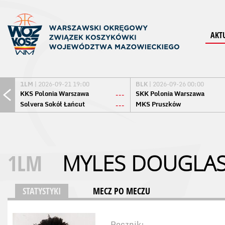
AKT
1LM
| 2026-09-21 19:00
BLK
| 2026-09-26 00:00
KKS Polonia Warszawa
SKK Polonia Warszawa
---
Solvera Sokół Łańcut
MKS Pruszków
---
1LM
MYLES DOUGLA
STATYSTYKI
MECZ PO MECZU
Rocznik: