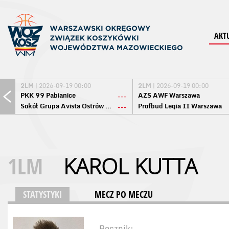
AKT
2LM
| 2026-09-19 00:00
2LM
| 2026-09-19 00:00
PKK 99 Pabianice
AZS AWF Warszawa
---
Sokół Grupa Avista Ostrów Maz.
Profbud Legia II Warszawa
---
1LM
KAROL KUTTA
STATYSTYKI
MECZ PO MECZU
Rocznik: