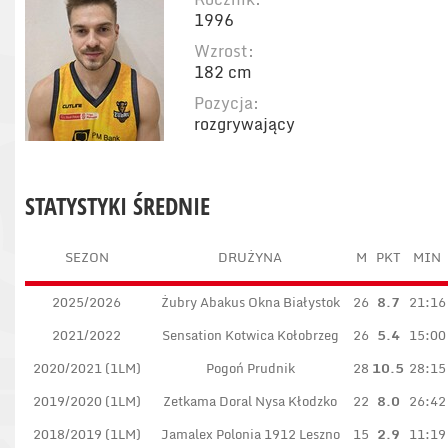
1996
Wzrost:
182 cm
Pozycja:
rozgrywający
STATYSTYKI ŚREDNIE
SEZON
DRUŻYNA
M
PKT
MIN
2025/2026
Żubry Abakus Okna Białystok
26
8.7
21:16
2021/2022
Sensation Kotwica Kołobrzeg
26
5.4
15:00
2020/2021 (1LM)
Pogoń Prudnik
28
10.5
28:15
2019/2020 (1LM)
Zetkama Doral Nysa Kłodzko
22
8.0
26:42
2018/2019 (1LM)
Jamalex Polonia 1912 Leszno
15
2.9
11:19