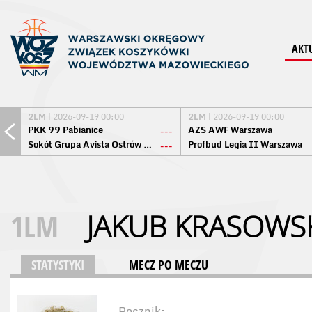
AKT
2LM
| 2026-09-19 00:00
2LM
| 2026-09-19 00:00
PKK 99 Pabianice
AZS AWF Warszawa
---
Sokół Grupa Avista Ostrów Maz.
Profbud Legia II Warszawa
---
1LM
JAKUB KRASOWS
STATYSTYKI
MECZ PO MECZU
Rocznik: