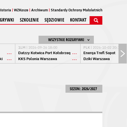
istoria
WZKosze
Archiwum
Standardy Ochrony Małoletnich
GRYWKI
SZKOLENIE
SĘDZIOWIE
KONTAKT
WSZYSTKIE ROZGRYWKI
1LM
| 2026-09-26 18:00
PLK
| 2026-10-02 20:15
Datzzy Kotwica Port Kołobrzeg
Energa Trefl Sopot
---
---
ki
KKS Polonia Warszawa
Dziki Warszawa
---
---
SEZON: 2026/2027