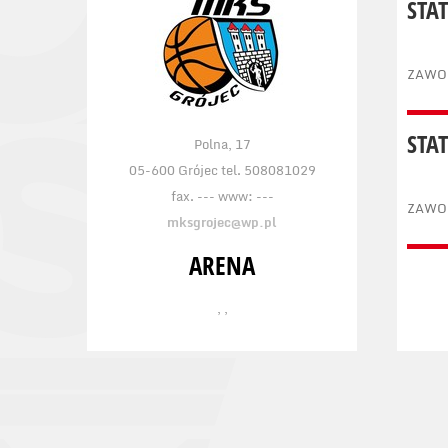
STA
ZAWO
STA
Polna, 17
05-600 Grójec tel. 508081029
fax. --- www: ---
ZAWO
mksgrojec@wp.pl
ARENA
, ,