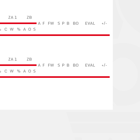
ZA 1
ZB
A
F
FW
S
P
B
BO
EVAL
+/-
%
C
W
%
A
O
S
ZA 1
ZB
A
F
FW
S
P
B
BO
EVAL
+/-
%
C
W
%
A
O
S