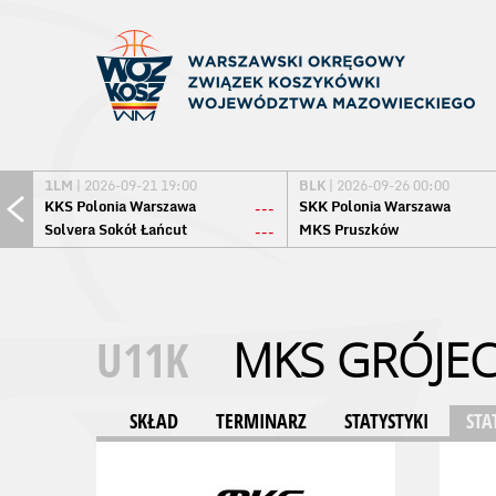
1LM
| 2026-09-21 19:00
BLK
| 2026-09-26 00:00
KKS Polonia Warszawa
SKK Polonia Warszawa
---
Solvera Sokół Łańcut
MKS Pruszków
---
U11K
MKS GRÓJE
SKŁAD
TERMINARZ
STATYSTYKI
STA