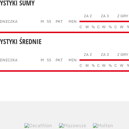
TYSTYKI SUMY
ZA 2
ZA 3
Z GRY
DNICZKA
M
S5
PKT
MIN
C
W
%
C
W
%
C
W
TYSTYKI ŚREDNIE
ZA 2
ZA 3
Z GRY
DNICZKA
M
S5
PKT
MIN
C
W
%
C
W
%
C
W