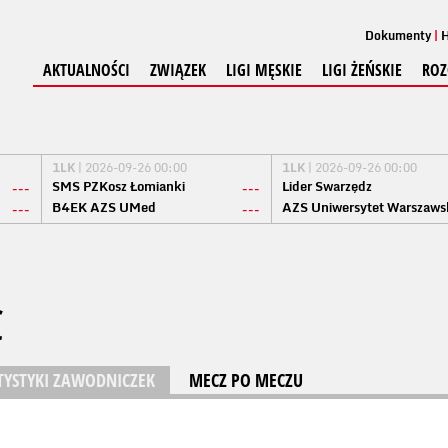
Dokumenty
H
AKTUALNOŚCI
ZWIĄZEK
LIGI MĘSKIE
LIGI ŻEŃSKIE
ROZ
1LK
| 2026-09-26 00:00
1LK
| 2026-09-26 00:00
SMS PZKosz Łomianki
Lider Swarzędz
---
---
B4EK AZS UMed
AZS Uniwersytet Warszaws
---
---
C
TYSTYKI ZAWODNICZEK
MECZ PO MECZU