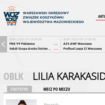
AKT
2LM
| 2026-09-19 00:00
2LM
| 2026-09-19 00:00
PKK 99 Pabianice
AZS AWF Warszawa
---
Sokół Grupa Avista Ostrów Maz.
Profbud Legia II Warszawa
---
OBLK
LILIA KARAKAS
STATYSTYKI
MECZ PO MECZU
Rocznik: