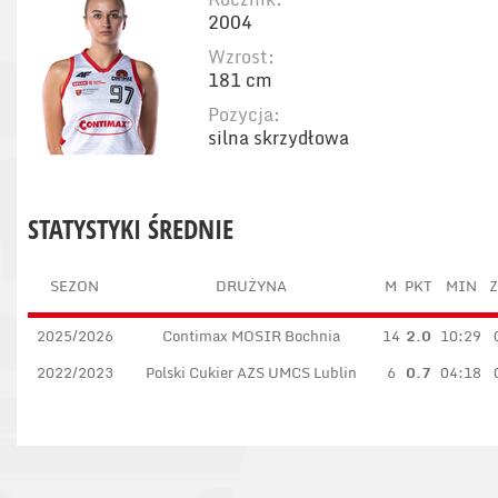
2004
Wzrost:
181 cm
Pozycja:
silna skrzydłowa
STATYSTYKI ŚREDNIE
SEZON
DRUŻYNA
M
PKT
MIN
Z
2025/2026
Contimax MOSIR Bochnia
14
2.0
10:29
2022/2023
Polski Cukier AZS UMCS Lublin
6
0.7
04:18