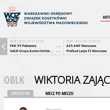
AKT
2LM
| 2026-09-19 00:00
2LM
| 2026-09-19 00:00
PKK 99 Pabianice
AZS AWF Warszawa
---
Sokół Grupa Avista Ostrów Maz.
Profbud Legia II Warszawa
---
OBLK
WIKTORIA ZAJĄC
STATYSTYKI
MECZ PO MECZU
Rocznik: