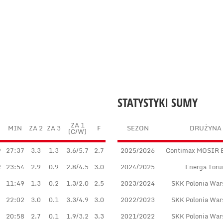
STATYSTYKI SUMY
ZA 1
MIN
ZA 2
ZA 3
F
SEZON
DRUŻYNA
(C/W)
9
27:37
3.3
1.3
3.6/5.7
2.7
2025/2026
Contimax MOSIR 
2
23:54
2.9
0.9
2.8/4.5
3.0
2024/2025
Energa Toru
11:49
1.3
0.2
1.3/2.0
2.5
2023/2024
SKK Polonia War
22:02
3.0
0.1
3.3/4.9
3.0
2022/2023
SKK Polonia War
20:58
2.7
0.1
1.9/3.2
3.3
2021/2022
SKK Polonia War