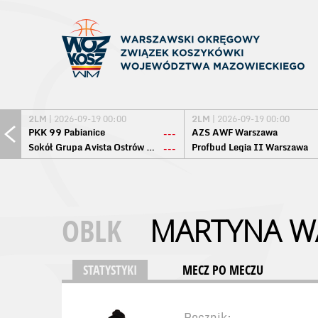
2LM
| 2026-09-19 00:00
2LM
| 2026-09-19 00:00
PKK 99 Pabianice
AZS AWF Warszawa
---
Sokół Grupa Avista Ostrów Maz.
Profbud Legia II Warszawa
---
OBLK
MARTYNA W
STATYSTYKI
MECZ PO MECZU
Rocznik: