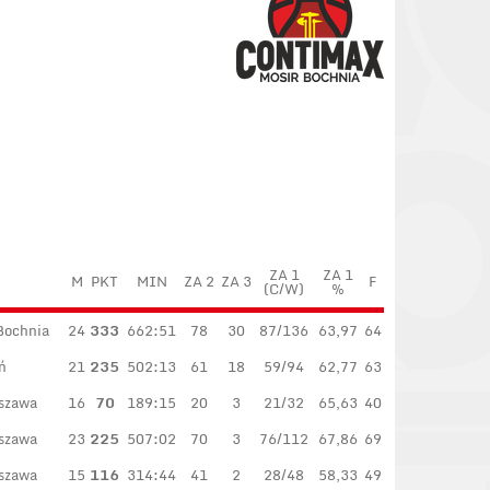
ZA 1
ZA 1
M
PKT
MIN
ZA 2
ZA 3
F
(C/W)
%
Bochnia
24
333
662:51
78
30
87/136
63,97
64
ń
21
235
502:13
61
18
59/94
62,77
63
szawa
16
70
189:15
20
3
21/32
65,63
40
szawa
23
225
507:02
70
3
76/112
67,86
69
szawa
15
116
314:44
41
2
28/48
58,33
49