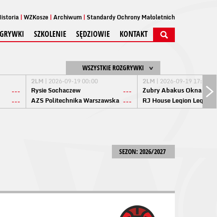
istoria
WZKosze
Archiwum
Standardy Ochrony Małoletnich
GRYWKI
SZKOLENIE
SĘDZIOWIE
KONTAKT
WSZYSTKIE ROZGRYWKI
2LM
| 2026-09-19 00:00
2LM
| 2026-09-19 17:00
Rysie Sochaczew
Żubry Abakus Okna Biał
---
---
AZS Politechnika Warszawska
RJ House Legion Legion
---
---
SEZON: 2026/2027