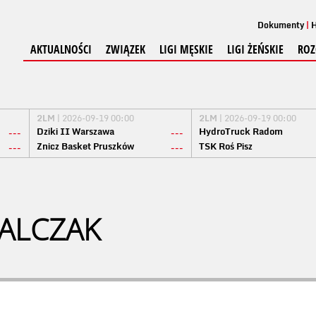
Dokumenty
H
AKTUALNOŚCI
ZWIĄZEK
LIGI MĘSKIE
LIGI ŻEŃSKIE
ROZ
2LM
| 2026-09-19 00:00
2LM
| 2026-09-19 00:00
Dziki II Warszawa
HydroTruck Radom
---
---
Znicz Basket Pruszków
TSK Roś Pisz
---
---
ALCZAK