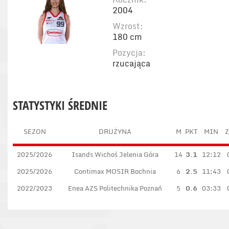
2004
Wzrost:
180 cm
Pozycja:
rzucająca
STATYSTYKI ŚREDNIE
SEZON
DRUŻYNA
M
PKT
MIN
Z
2025/2026
Isands Wichoś Jelenia Góra
14
3.1
12:12
2025/2026
Contimax MOSIR Bochnia
6
2.5
11:43
2022/2023
Enea AZS Politechnika Poznań
5
0.6
03:33