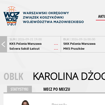
AKT
1LM
| 2026-09-21 19:00
BLK
| 2026-09-26 00:00
KKS Polonia Warszawa
SKK Polonia Warszawa
---
Solvera Sokół Łańcut
MKS Pruszków
---
OBLK
KAROLINA DŻO
STATYSTYKI
MECZ PO MECZU
Rocznik: