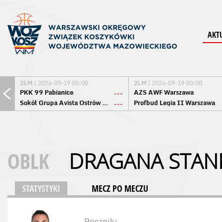
AKT
2LM
| 2026-09-19 00:00
2LM
| 2026-09-19 00:00
PKK 99 Pabianice
AZS AWF Warszawa
---
Sokół Grupa Avista Ostrów Maz.
Profbud Legia II Warszawa
---
OBLK
DRAGANA STAN
STATYSTYKI
MECZ PO MECZU
Rocznik: