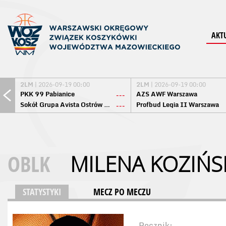
AKT
2LM
| 2026-09-19 00:00
2LM
| 2026-09-19 00:00
PKK 99 Pabianice
AZS AWF Warszawa
---
Sokół Grupa Avista Ostrów Maz.
Profbud Legia II Warszawa
---
OBLK
MILENA KOZIŃS
STATYSTYKI
MECZ PO MECZU
Rocznik: