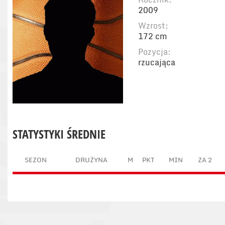
2009
Wzrost:
172 cm
Pozycja:
rzucająca
STATYSTYKI ŚREDNIE
SEZON
DRUŻYNA
M
PKT
MIN
ZA 2