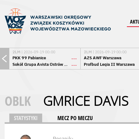
AKT
2LM
| 2026-09-19 00:00
2LM
| 2026-09-19 00:00
PKK 99 Pabianice
AZS AWF Warszawa
---
Sokół Grupa Avista Ostrów Maz.
Profbud Legia II Warszawa
---
OBLK
GMRICE DAVIS
STATYSTYKI
MECZ PO MECZU
Rocznik: