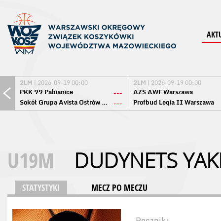
AKT
2LM
| 2026-09-19 00:00
2LM
| 2026-09-19 00:00
PKK 99 Pabianice
AZS AWF Warszawa
---
Sokół Grupa Avista Ostrów Maz.
Profbud Legia II Warszawa
---
U19M
DUDYNETS YAK
STATYSTYKI
MECZ PO MECZU
Rocznik: