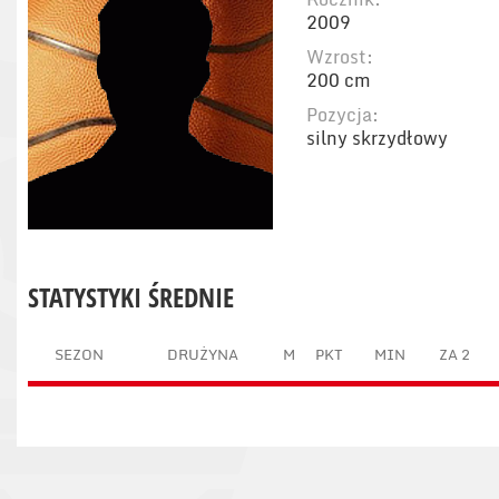
2009
Wzrost:
200 cm
Pozycja:
silny skrzydłowy
STATYSTYKI ŚREDNIE
SEZON
DRUŻYNA
M
PKT
MIN
ZA 2