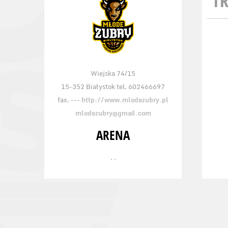
TR
Wiejska 74/15
15-352 Białystok tel. 602466697
fax. ---
http://www.mlodezubry.pl
mlodezubry@gmail.com
ARENA
, ,