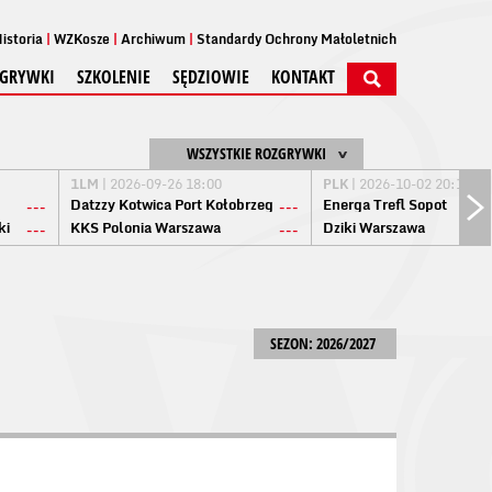
istoria
WZKosze
Archiwum
Standardy Ochrony Małoletnich
GRYWKI
SZKOLENIE
SĘDZIOWIE
KONTAKT
WSZYSTKIE ROZGRYWKI
1LM
| 2026-09-26 18:00
PLK
| 2026-10-02 20:15
Datzzy Kotwica Port Kołobrzeg
Energa Trefl Sopot
---
---
ki
KKS Polonia Warszawa
Dziki Warszawa
---
---
SEZON: 2026/2027