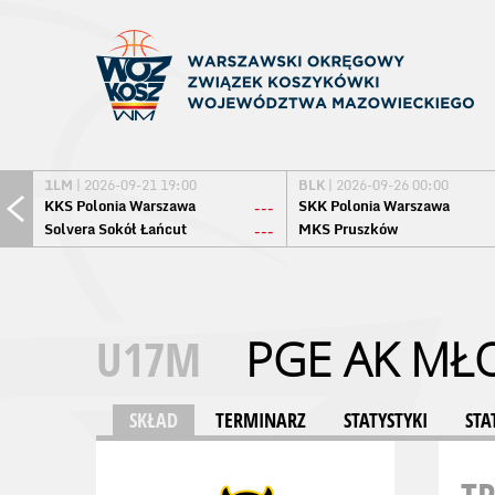
1LM
| 2026-09-21 19:00
BLK
| 2026-09-26 00:00
KKS Polonia Warszawa
SKK Polonia Warszawa
---
Solvera Sokół Łańcut
MKS Pruszków
---
U17M
PGE AK MŁ
SKŁAD
TERMINARZ
STATYSTYKI
STA