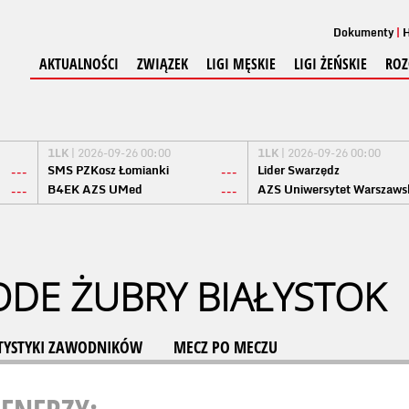
Dokumenty
H
AKTUALNOŚCI
ZWIĄZEK
LIGI MĘSKIE
LIGI ŻEŃSKIE
ROZ
1LK
| 2026-09-26 00:00
1LK
| 2026-09-26 00:00
SMS PZKosz Łomianki
Lider Swarzędz
---
---
B4EK AZS UMed
AZS Uniwersytet Warszaws
---
---
ODE ŻUBRY BIAŁYSTOK
TYSTYKI ZAWODNIKÓW
MECZ PO MECZU