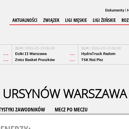
Dokumenty
H
AKTUALNOŚCI
ZWIĄZEK
LIGI MĘSKIE
LIGI ŻEŃSKIE
ROZ
2LM
| 2026-09-19 00:00
2LM
| 2026-09-19 00:00
Dziki II Warszawa
HydroTruck Radom
---
---
Znicz Basket Pruszków
TSK Roś Pisz
---
---
2 URSYNÓW WARSZAWA 
TYSTYKI ZAWODNIKÓW
MECZ PO MECZU