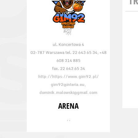
TR
ul. Koncertowa 4
02-787 Warszawa tel. 22 643 65 34, +48
608 314 885
fax. 22 643 65 34
http://https://www.gim92.pl/
gim92@interia.eu,
dominik.malowski@gmail.com
ARENA
, ,