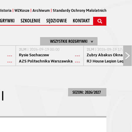
istoria
WZKosze
Archiwum
Standardy Ochrony Małoletnich
GRYWKI
SZKOLENIE
SĘDZIOWIE
KONTAKT
WSZYSTKIE ROZGRYWKI
2LM
| 2026-09-19 00:00
2LM
| 2026-09-19 17:00
Rysie Sochaczew
Żubry Abakus Okna Biał
---
---
AZS Politechnika Warszawska
RJ House Legion Legion
---
---
I
SEZON: 2026/2027