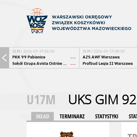
2LM
| 2026-09-19 00:00
2LM
| 2026-09-19 00:00
PKK 99 Pabianice
AZS AWF Warszawa
---
Sokół Grupa Avista Ostrów Maz.
Profbud Legia II Warszawa
---
U17M
UKS GIM 9
SKŁAD
TERMINARZ
STATYSTYKI
STA