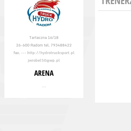
TRENER
Tartaczna 16/18
26-600 Radom tel. 793488422
fax. ---
http://hydrotrucksport.pl
jwrobel50@wp.pl
ARENA
, ,