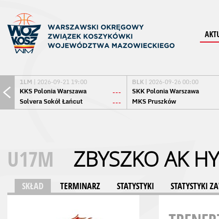
AKT
1LM
| 2026-09-21 19:00
BLK
| 2026-09-26 00:00
KKS Polonia Warszawa
SKK Polonia Warszawa
---
Solvera Sokół Łańcut
MKS Pruszków
---
U17M
ZBYSZKO AK 
SKŁAD
TERMINARZ
STATYSTYKI
STATYSTYKI 