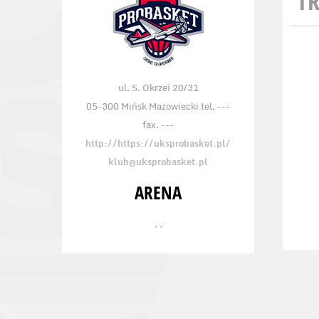
TR
ul. S. Okrzei 20/31
05-300 Mińsk Mazowiecki tel. ---
fax. ---
http://https://uksprobasket.pl/
klub@uksprobasket.pl
ARENA
, ,