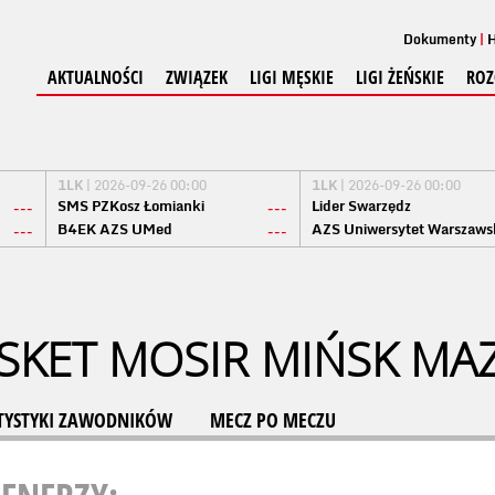
Dokumenty
H
AKTUALNOŚCI
ZWIĄZEK
LIGI MĘSKIE
LIGI ŻEŃSKIE
ROZ
1LK
| 2026-09-26 00:00
1LK
| 2026-09-26 00:00
SMS PZKosz Łomianki
Lider Swarzędz
---
---
B4EK AZS UMed
AZS Uniwersytet Warszaws
---
---
SKET MOSIR MIŃSK MA
TYSTYKI ZAWODNIKÓW
MECZ PO MECZU