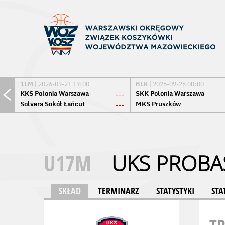
1LM
| 2026-09-21 19:00
BLK
| 2026-09-26 00:00
KKS Polonia Warszawa
SKK Polonia Warszawa
---
Solvera Sokół Łańcut
MKS Pruszków
---
U17M
UKS PROBA
SKŁAD
TERMINARZ
STATYSTYKI
STA