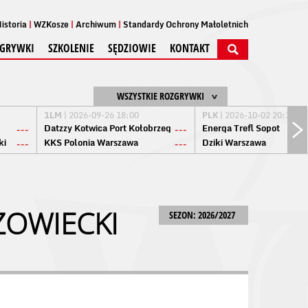
istoria
WZKosze
Archiwum
Standardy Ochrony Małoletnich
GRYWKI
SZKOLENIE
SĘDZIOWIE
KONTAKT
WSZYSTKIE ROZGRYWKI
1LM
| 2026-09-26 18:00
PLK
| 2026-10-02 20:15
Datzzy Kotwica Port Kołobrzeg
Energa Trefl Sopot
---
---
ki
KKS Polonia Warszawa
Dziki Warszawa
---
---
ZOWIECKI
SEZON: 2026/2027