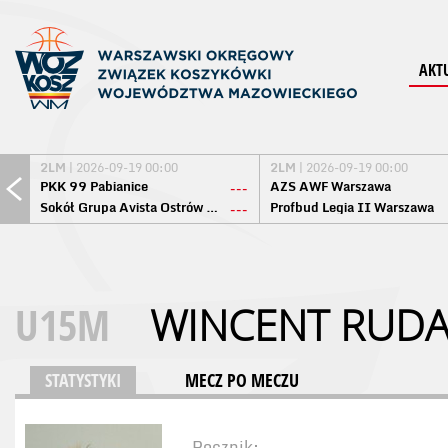
AKT
2LM
| 2026-09-19 00:00
2LM
| 2026-09-19 00:00
PKK 99 Pabianice
AZS AWF Warszawa
---
Sokół Grupa Avista Ostrów Maz.
Profbud Legia II Warszawa
---
U15M
WINCENT RUDA
STATYSTYKI
MECZ PO MECZU
Rocznik: