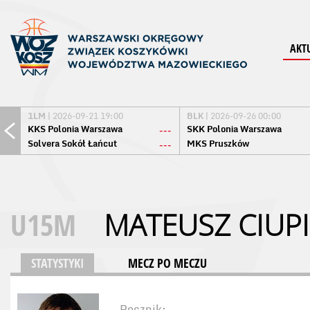
AKT
1LM
| 2026-09-21 19:00
BLK
| 2026-09-26 00:00
KKS Polonia Warszawa
SKK Polonia Warszawa
---
Solvera Sokół Łańcut
MKS Pruszków
---
U15M
MATEUSZ CIUPI
STATYSTYKI
MECZ PO MECZU
Rocznik: