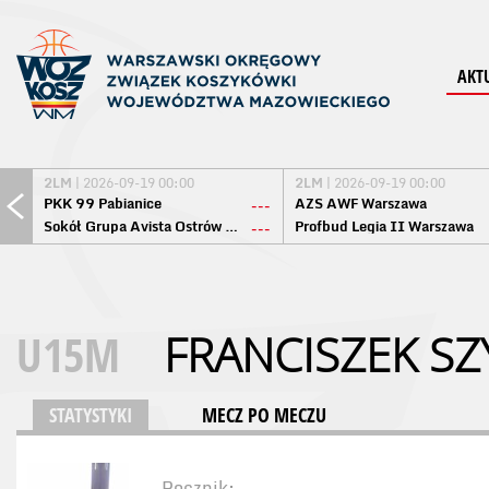
AKT
2LM
| 2026-09-19 00:00
2LM
| 2026-09-19 00:00
PKK 99 Pabianice
AZS AWF Warszawa
---
Sokół Grupa Avista Ostrów Maz.
Profbud Legia II Warszawa
---
U15M
FRANCISZEK S
STATYSTYKI
MECZ PO MECZU
Rocznik: