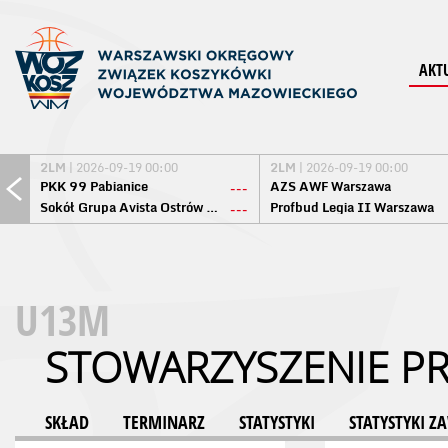
AKT
2LM
| 2026-09-19 00:00
2LM
| 2026-09-19 00:00
PKK 99 Pabianice
AZS AWF Warszawa
---
Sokół Grupa Avista Ostrów Maz.
Profbud Legia II Warszawa
---
U13M
STOWARZYSZENIE PR
SKŁAD
TERMINARZ
STATYSTYKI
STATYSTYKI 