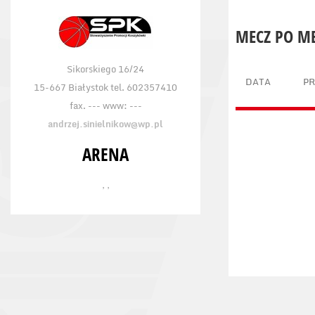
MECZ PO M
Sikorskiego 16/24
DATA
P
15-667 Białystok tel. 602357410
fax. --- www: ---
andrzej.sinielnikow@wp.pl
ARENA
, ,