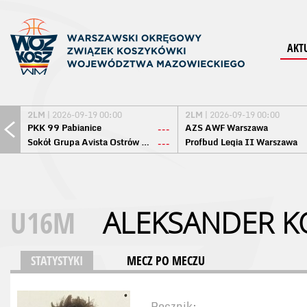
AKT
2LM
| 2026-09-19 00:00
2LM
| 2026-09-19 00:00
PKK 99 Pabianice
AZS AWF Warszawa
---
Sokół Grupa Avista Ostrów Maz.
Profbud Legia II Warszawa
---
U16M
ALEKSANDER K
STATYSTYKI
MECZ PO MECZU
Rocznik: