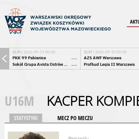
AKT
2LM
| 2026-09-19 00:00
2LM
| 2026-09-19 00:00
PKK 99 Pabianice
AZS AWF Warszawa
---
Sokół Grupa Avista Ostrów Maz.
Profbud Legia II Warszawa
---
U16M
KACPER KOMPI
STATYSTYKI
MECZ PO MECZU
Rocznik: