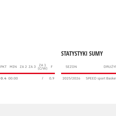
STATYSTYKI SUMY
ZA 1
PKT
MIN
ZA 2
ZA 3
F
SEZON
DRUŻY
(C/W)
0.4
00:00
/
0.9
2025/2026
SPEED sport Baske