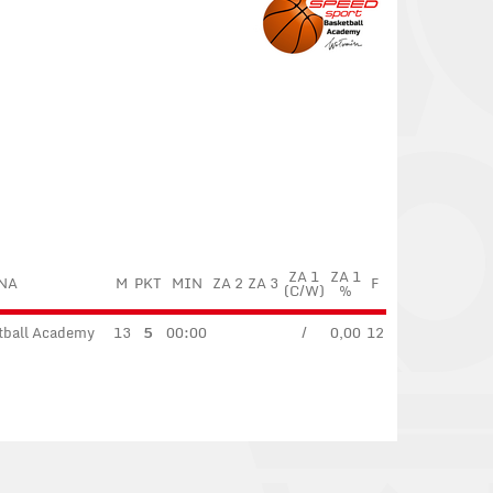
ZA 1
ZA 1
NA
M
PKT
MIN
ZA 2
ZA 3
F
(C/W)
%
tball Academy
13
5
00:00
/
0,00
12