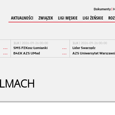
Dokumenty
H
AKTUALNOŚCI
ZWIĄZEK
LIGI MĘSKIE
LIGI ŻEŃSKIE
ROZ
1LK
| 2026-09-26 00:00
1LK
| 2026-09-26 00:00
SMS PZKosz Łomianki
Lider Swarzędz
---
---
B4EK AZS UMed
AZS Uniwersytet Warszaws
---
---
ELMACH