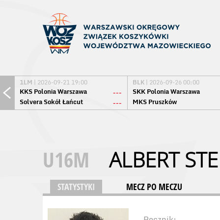
1LM
| 2026-09-21 19:00
BLK
| 2026-09-26 00:00
KKS Polonia Warszawa
SKK Polonia Warszawa
---
Solvera Sokół Łańcut
MKS Pruszków
---
U16M
ALBERT ST
STATYSTYKI
MECZ PO MECZU
Rocznik: