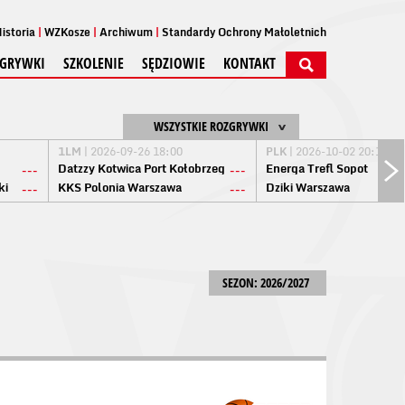
istoria
WZKosze
Archiwum
Standardy Ochrony Małoletnich
GRYWKI
SZKOLENIE
SĘDZIOWIE
KONTAKT
WSZYSTKIE ROZGRYWKI
1LM
| 2026-09-26 18:00
PLK
| 2026-10-02 20:15
Datzzy Kotwica Port Kołobrzeg
Energa Trefl Sopot
---
---
ki
KKS Polonia Warszawa
Dziki Warszawa
---
---
SEZON: 2026/2027