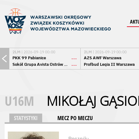
AKT
2LM
| 2026-09-19 00:00
2LM
| 2026-09-19 00:00
PKK 99 Pabianice
AZS AWF Warszawa
---
Sokół Grupa Avista Ostrów Maz.
Profbud Legia II Warszawa
---
U16M
MIKOŁAJ GĄSIO
STATYSTYKI
MECZ PO MECZU
Rocznik: