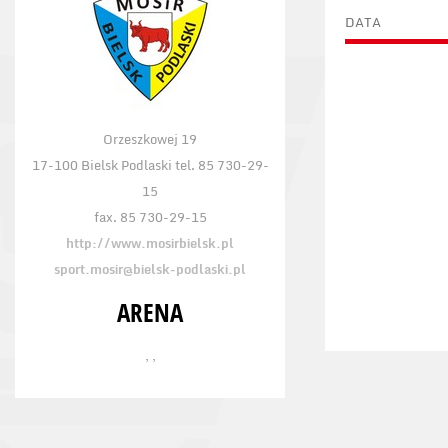
DATA
Orzeszkowej 19
17-100 Bielsk Podlaski tel. 85 730-29-
15
fax. 85 730-29-15
http://www.mosirbielsk.pl
sport.mosir@bielsk-podlaski.pl
ARENA
, ,