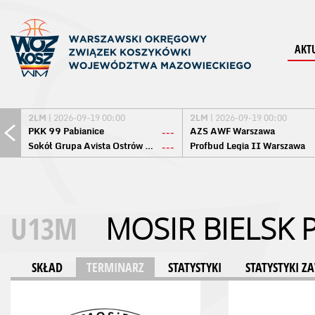
AKT
2LM
| 2026-09-19 00:00
2LM
| 2026-09-19 00:00
PKK 99 Pabianice
AZS AWF Warszawa
---
Sokół Grupa Avista Ostrów Maz.
Profbud Legia II Warszawa
---
U13M
MOSIR BIELSK 
SKŁAD
TERMINARZ
STATYSTYKI
STATYSTYKI 