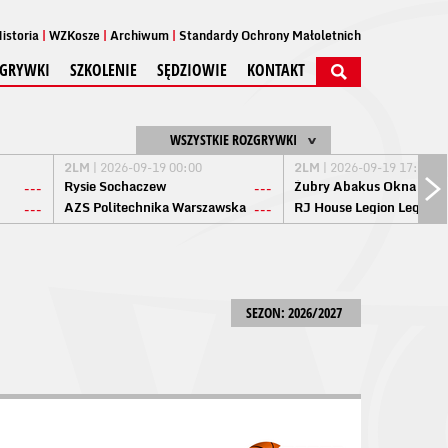
istoria
WZKosze
Archiwum
Standardy Ochrony Małoletnich
GRYWKI
SZKOLENIE
SĘDZIOWIE
KONTAKT
WSZYSTKIE ROZGRYWKI
2LM
| 2026-09-19 00:00
2LM
| 2026-09-19 17:00
Rysie Sochaczew
Żubry Abakus Okna Biał
---
---
AZS Politechnika Warszawska
RJ House Legion Legion
---
---
SEZON: 2026/2027