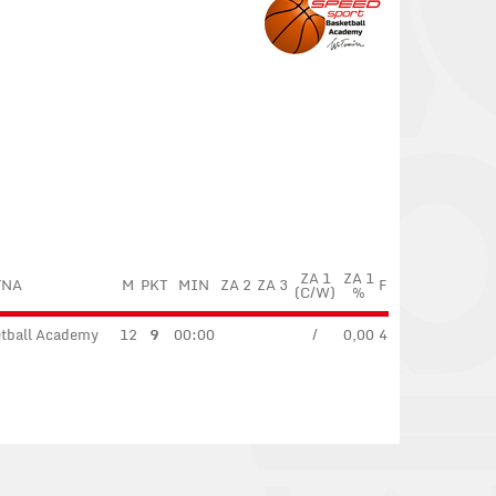
ZA 1
ZA 1
YNA
M
PKT
MIN
ZA 2
ZA 3
F
(C/W)
%
etball Academy
12
9
00:00
/
0,00
4