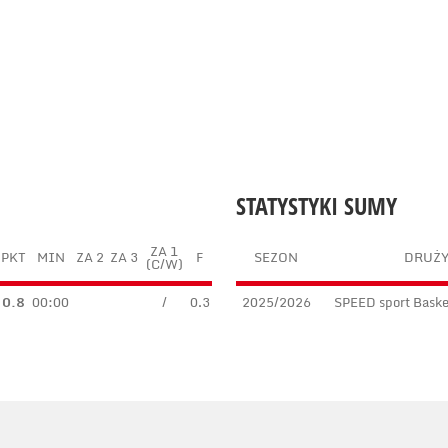
STATYSTYKI SUMY
ZA 1
PKT
MIN
ZA 2
ZA 3
F
SEZON
DRUŻ
(C/W)
0.8
00:00
/
0.3
2025/2026
SPEED sport Bask