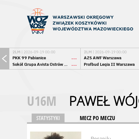
2LM
| 2026-09-19 00:00
2LM
| 2026-09-19 00:00
PKK 99 Pabianice
AZS AWF Warszawa
---
Sokół Grupa Avista Ostrów Maz.
Profbud Legia II Warszawa
---
U16M
PAWEŁ WÓJ
STATYSTYKI
MECZ PO MECZU
Rocznik: