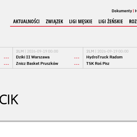
Dokumenty
H
AKTUALNOŚCI
ZWIĄZEK
LIGI MĘSKIE
LIGI ŻEŃSKIE
ROZ
2LM
| 2026-09-19 00:00
2LM
| 2026-09-19 00:00
Dziki II Warszawa
HydroTruck Radom
---
---
Znicz Basket Pruszków
TSK Roś Pisz
---
---
CIK