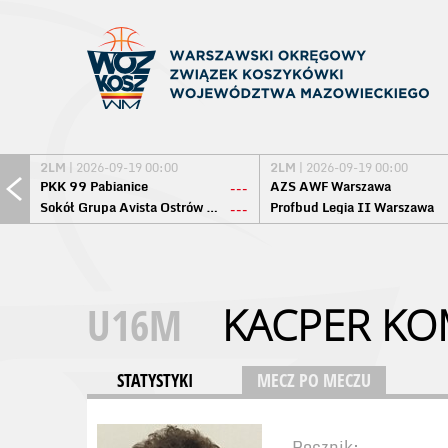
2LM
| 2026-09-19 00:00
2LM
| 2026-09-19 00:00
PKK 99 Pabianice
AZS AWF Warszawa
---
Sokół Grupa Avista Ostrów Maz.
Profbud Legia II Warszawa
---
U16M
KACPER KO
STATYSTYKI
MECZ PO MECZU
Rocznik: