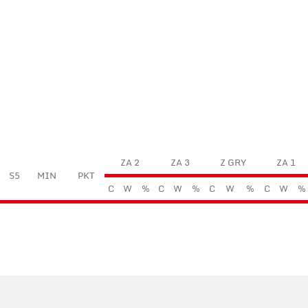
ZA 2
ZA 3
Z GRY
ZA 1
S5
MIN
PKT
C
W
%
C
W
%
C
W
%
C
W
%