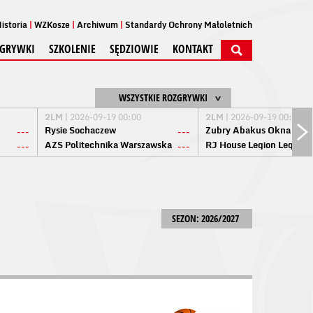
istoria
WZKosze
Archiwum
Standardy Ochrony Małoletnich
GRYWKI
SZKOLENIE
SĘDZIOWIE
KONTAKT
WSZYSTKIE ROZGRYWKI
2LM
| 2026-09-19 00:00
2LM
| 2026-09-19 00:00
Rysie Sochaczew
Żubry Abakus Okna Biał
---
---
AZS Politechnika Warszawska
RJ House Legion Legion
---
---
SEZON: 2026/2027