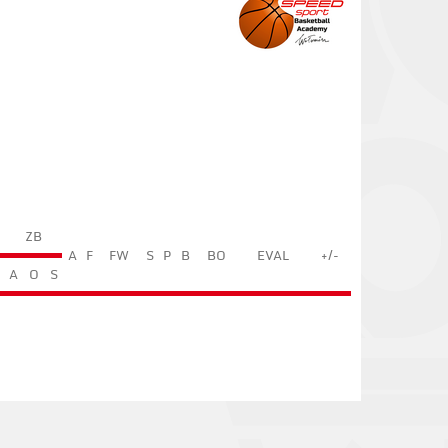
ZB
A
F
FW
S
P
B
BO
EVAL
+/-
A
O
S