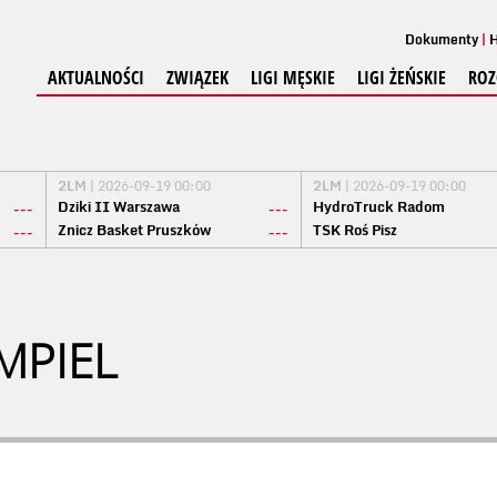
Dokumenty
H
AKTUALNOŚCI
ZWIĄZEK
LIGI MĘSKIE
LIGI ŻEŃSKIE
ROZ
2LM
| 2026-09-19 00:00
2LM
| 2026-09-19 00:00
Dziki II Warszawa
HydroTruck Radom
---
---
Znicz Basket Pruszków
TSK Roś Pisz
---
---
MPIEL